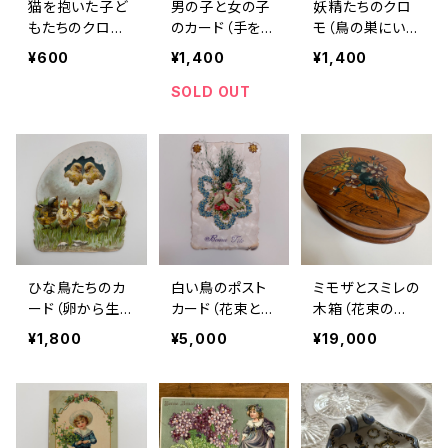
猫を抱いた子ど
男の子と女の子
妖精たちのクロ
もたちのクロモ
のカード（手を差
モ（鳥の巣にいる
（仲良く遊ぶ二
し伸べる二人）
妖精）｜フランス
¥600
¥1,400
¥1,400
人）｜ヨーロッパ
｜フランスアン
アンティーク
アンティーク
ティーク
SOLD OUT
ひな鳥たちのカ
白い鳥のポスト
ミモザとスミレの
ード（卵から生ま
カード（花束とB
木箱（花束の絵
れた小鳥たち）
onne Fête）｜
付け／Nice）｜
¥1,800
¥5,000
¥19,000
｜フランスアン
フランスアンティ
フランスアンティ
ティーク
ーク
ーク