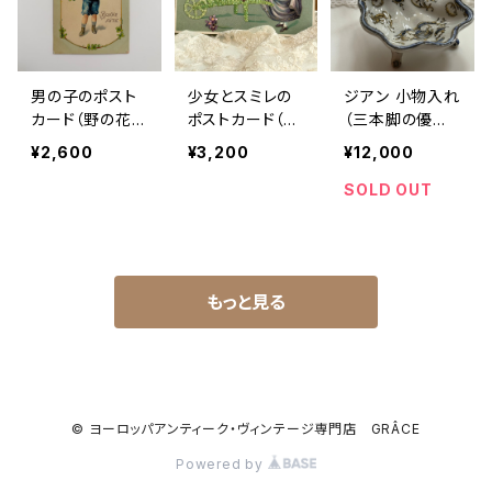
男の子のポスト
少女とスミレの
ジアン 小物入れ
カード（野の花の
ポストカード（B
（三本脚の優雅
花束／Bonne F
onne Année／
なフォルム／GIE
¥2,600
¥3,200
¥12,000
ête）｜フランス
新年の挨拶）｜
N）｜フランスア
アンティーク
フランスアンティ
ンティーク
SOLD OUT
ーク
もっと見る
© ヨーロッパアンティーク・ヴィンテージ専門店 GRÂCE
Powered by