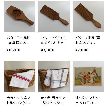
ク
ンスアンティー
ク
バターモールド
バターパドル（木
バターパドル（素
（花模様の木型）
のぬくもりを感
朴な木のキッチ
｜フランスアン
じる道具）｜フラ
ン雑貨）｜フラン
¥8,700
¥7,800
¥7,800
ティーク
ンスアンティー
スアンティーク
ク
赤ライン リネン
赤・緑・青ライン
オ・ボン・マルシ
トルション（シン
リネントルション
ェ クロモカード
プルなライン柄
（イニシャル刺繍
“UNE NOC