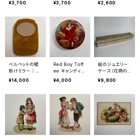
¥3,700
¥3,700
¥2,600
／france antiq
入り／france a
E”（子どもたちの
ue）｜フランス
ntique）｜フラ
結婚式／Paris）
アンティーク
ンスアンティー
｜フランスアン
ク
ティーク
ベルベットの壁
Red Boy Toff
紙のジュエリー
掛けミラー｜フ
ee キャンディ缶
ケース（花柄の
ランスアンティー
（赤い服の少年）
装飾）｜フランス
¥14,000
¥4,000
¥9,800
ク
｜イギリスヴィン
アンティーク
テージ