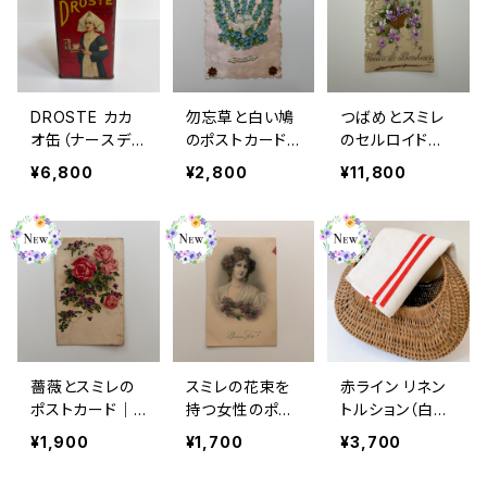
DROSTE カカ
勿忘草と白い鳩
つばめとスミレ
オ缶（ナースデザ
のポストカード
のセルロイド製
イン）｜ヨーロッ
（Ne m’oubliez
ポストカード｜
¥6,800
¥2,800
¥11,800
パアンティーク
pas）｜フランス
フランスアンティ
アンティーク
ーク
薔薇とスミレの
スミレの花束を
赤ライン リネン
ポストカード｜
持つ女性のポス
トルション（白地
フランスアンティ
トカード（Bonn
に映える赤いラ
¥1,900
¥1,700
¥3,700
ーク
e Fête）｜フラ
イン／france a
ンスアンティー
ntique）｜フラ